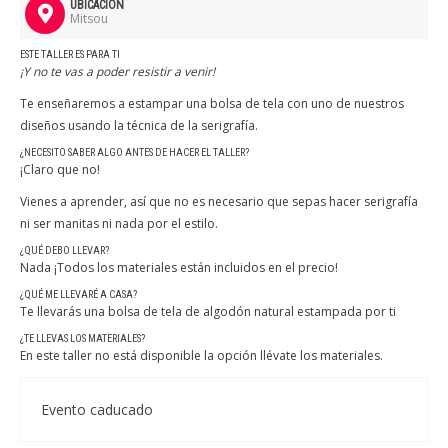
UBICACIÓN
Mitsou
ESTE TALLER ES PARA TI
¡Y no te vas a poder resistir a venir!
Te enseñaremos a
estampar una bolsa de tela con uno de nuestros
diseños usando la técnica de la serigrafía
.
¿NECESITO SABER ALGO ANTES DE HACER EL TALLER?
¡Claro que no!
Vienes a aprender, así que no es necesario que sepas hacer serigrafía
ni ser manitas ni nada por el estilo.
¿QUÉ DEBO LLEVAR?
Nada ¡Todos los materiales están incluidos en el precio!
¿QUÉ ME LLEVARÉ A CASA?
Te llevarás una bolsa de tela de algodón natural estampada por ti
¿TE LLEVAS LOS MATERIALES?
En este taller no está disponible la opción llévate los materiales.
Evento caducado