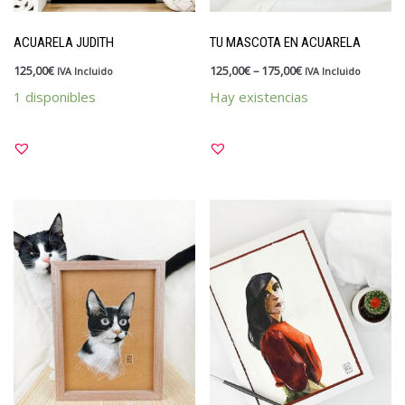
Kits y packs
ACUARELA JUDITH
TU MASCOTA EN ACUARELA
OUTLET
125,00
€
125,00
€
–
175,00
€
IVA Incluido
IVA Incluido
Papelería
1 disponibles
Hay existencias
Vales y tarjetas
Sellos
Materiales y tintas
Para divertirte estampando
Para profes
Personalizados