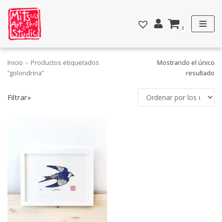
Saltar
al
0
contenido
Inicio
»
Productos etiquetados
Mostrando el único
FILTRAR POR PRECIO
“golondrina”
resultado
Precio:
40€
—
50€
Filtrar»
FILTRAR
CATEGORÍAS
Acuarelas y dibujos
Personalizadas
Estampación textil
Totebags
General
Grabados