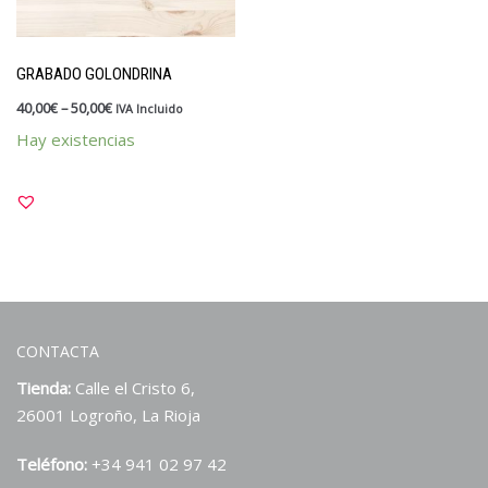
Kits y packs
OUTLET
GRABADO GOLONDRINA
Papelería
40,00
€
–
50,00
€
IVA Incluido
Vales y tarjetas
Hay existencias
Sellos
Materiales y tintas
Para divertirte estampando
Para profes
Personalizados
CONTACTA
Tienda:
Calle el Cristo 6,
26001 Logroño, La Rioja
Teléfono:
+34 941 02 97 42