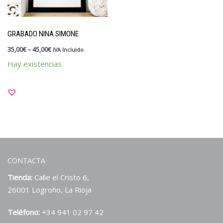
Kits y packs
OUTLET
GRABADO NINA SIMONE
Papelería
35,00
€
–
45,00
€
IVA Incluido
Vales y tarjetas
Hay existencias
Sellos
Materiales y tintas
Para divertirte estampando
Para profes
Personalizados
CONTACTA
Tienda:
Calle el Cristo 6,
26001 Logroño, La Rioja
Teléfono:
+34 941 02 97 42