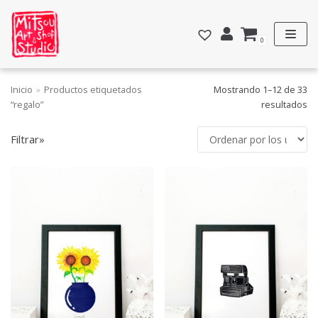
Saltar
al
0
contenido
Inicio
»
Productos etiquetados
Mostrando 1–12 de 33
FILTRAR POR PRECIO
“regalo”
resultados
Precio:
10€
—
290€
Filtrar»
FILTRAR
CATEGORÍAS
Acuarelas y dibujos
Personalizadas
Estampación textil
Totebags
General
Grabados