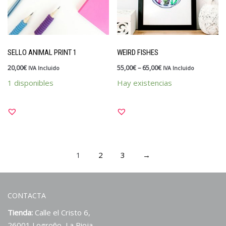
SELLO ANIMAL PRINT 1
WEIRD FISHES
20,00
€
55,00
€
–
65,00
€
IVA Incluido
IVA Incluido
1 disponibles
Hay existencias
1
2
3
→
CONTACTA
Tienda:
Calle el Cristo 6,
26001 Logroño, La Rioja