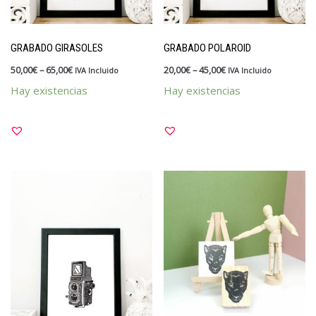
Kits y packs
OUTLET
GRABADO GIRASOLES
GRABADO POLAROID
Papelería
50,00
€
–
65,00
€
20,00
€
–
45,00
€
IVA Incluido
IVA Incluido
Vales y tarjetas
Hay existencias
Hay existencias
Sellos
Materiales y tintas
Para divertirte estampando
Para profes
Personalizados