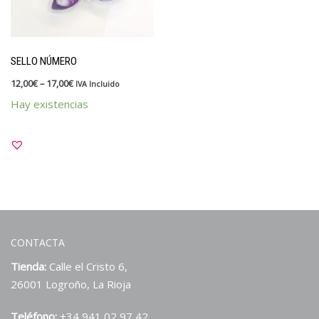
SELLO NÚMERO
12,00
€
–
17,00
€
IVA Incluido
Hay existencias
CONTACTA
Tienda:
Calle el Cristo 6,
26001 Logroño, La Rioja
Teléfono:
+34 941 02 97 42