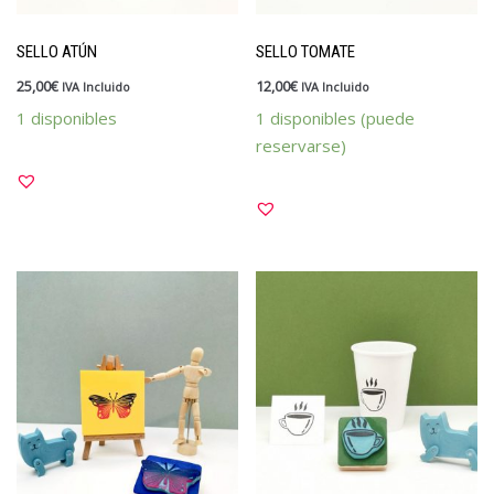
Kits y packs
SELLO ATÚN
SELLO TOMATE
OUTLET
25,00
€
12,00
€
IVA Incluido
IVA Incluido
Papelería
1 disponibles
1 disponibles (puede
Vales y tarjetas
reservarse)
Sellos
Materiales y tintas
Para divertirte estampando
Para profes
Personalizados