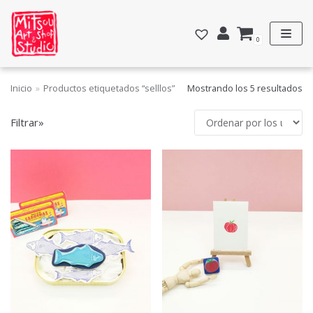
Saltar
al
0
contenido
Inicio
»
Productos etiquetados “selllos”
Mostrando los 5 resultados
FILTRAR POR PRECIO
Filtrar»
Precio:
10€
—
30€
FILTRAR
CATEGORÍAS
Acuarelas y dibujos
Personalizadas
Estampación textil
Totebags
General
Grabados