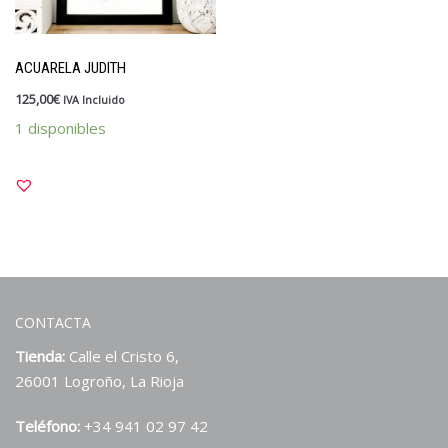
Kits y packs
OUTLET
ACUARELA JUDITH
Papelería
125,00
€
IVA Incluido
Vales y tarjetas
1 disponibles
Sellos
Materiales y tintas
Para divertirte estampando
Para profes
Personalizados
CONTACTA
Tienda:
Calle el Cristo 6,
26001 Logroño, La Rioja
Teléfono:
+34 941 02 97 42