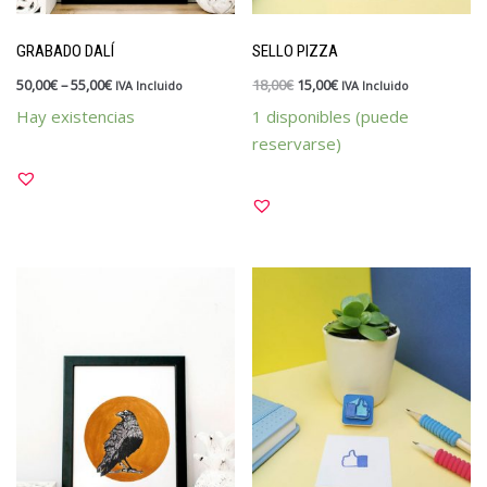
Kits y packs
GRABADO DALÍ
SELLO PIZZA
OUTLET
50,00
€
–
55,00
€
18,00
€
15,00
€
IVA Incluido
IVA Incluido
Papelería
Hay existencias
1 disponibles (puede
Vales y tarjetas
reservarse)
Sellos
Materiales y tintas
Para divertirte estampando
Para profes
Personalizados