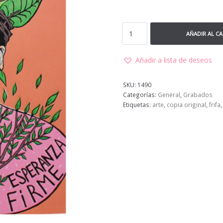
AÑADIR AL C
Añadir a lista de deseos
SKU:
1490
Categorías:
General
,
Grabados
Etiquetas:
arte
,
copia original
,
frifa