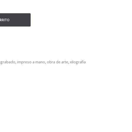
ARRITO
,
grabado
,
impreso a mano
,
obra de arte
,
xilografía