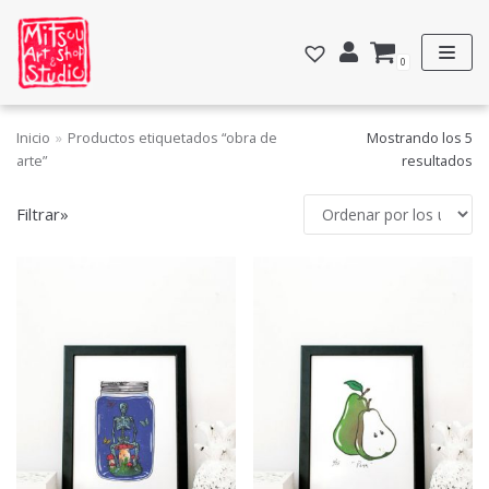
Saltar
al
0
contenido
Inicio
»
Productos etiquetados “obra de
Mostrando los 5
FILTRAR POR PRECIO
arte”
resultados
Precio:
20€
—
500€
Filtrar»
FILTRAR
CATEGORÍAS
Acuarelas y dibujos
Personalizadas
Estampación textil
Totebags
General
Grabados