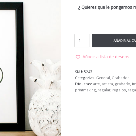
¿ Quieres que le pongamos 
AÑADIR AL C
Añadir a lista de deseos
SKU:
5243
Categorías:
General
,
Grabados
Etiquetas:
arte
,
artista
,
grabado
,
i
printmaking
,
regalar
,
regalos
,
rega