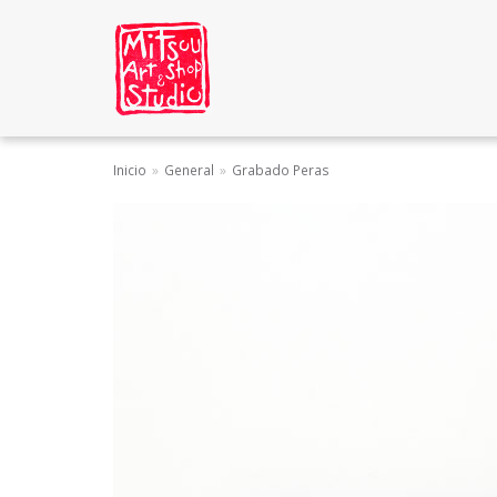
Saltar
al
contenido
Inicio
»
General
»
Grabado Peras