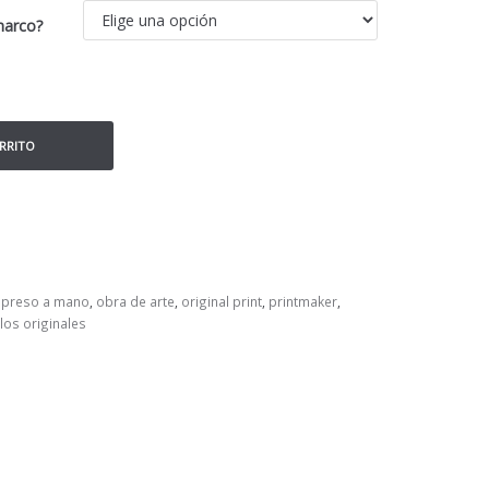
marco?
ARRITO
mpreso a mano
,
obra de arte
,
original print
,
printmaker
,
los originales