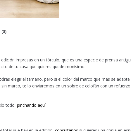
 (0)
 edición impresas en un tórculo, que es una especie de prensa antig
ncito de tu casa que quieres quede monísimo.
 podrás elegir el tamaño, pero si el color del marco que más se adapte
 sin marco, te lo enviaremos en un sobre de celofán con un refuerzo
oslo todo
pinchando aquí
l total que hay en la edición,
consúltanos
si quieres una copia en espe