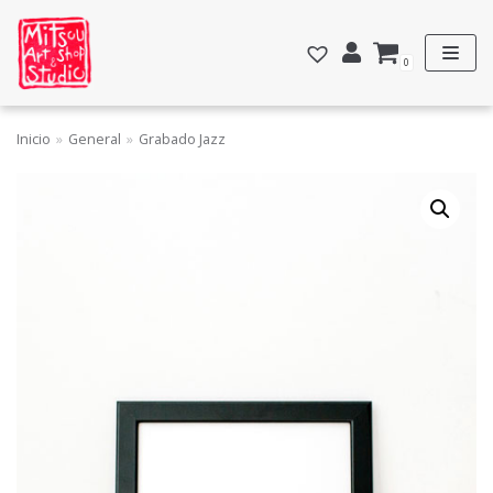
Saltar
al
0
contenido
Inicio
»
General
»
Grabado Jazz