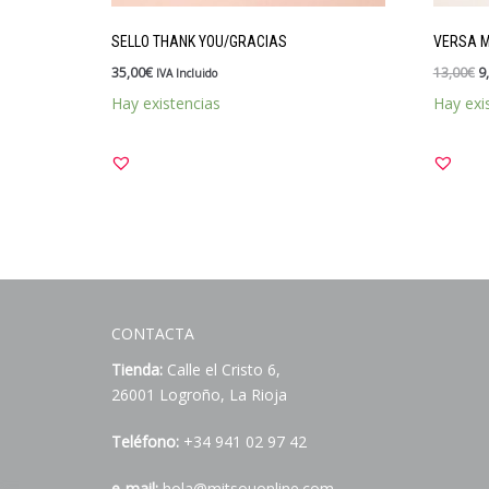
SELLO THANK YOU/GRACIAS
VERSA M
35,00
€
13,00
€
9
IVA Incluido
Hay existencias
Hay exi
CONTACTA
Tienda:
Calle el Cristo 6,
26001 Logroño, La Rioja
Teléfono:
+34 941 02 97 42
e-mail:
hola@mitsouonline.com