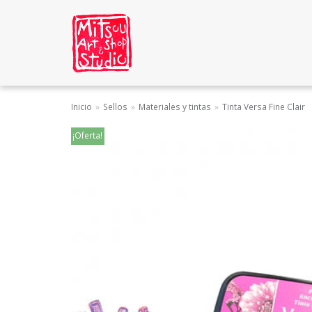
Saltar
al
contenido
Inicio
»
Sellos
»
Materiales y tintas
»
Tinta Versa Fine Clair
¡Oferta!