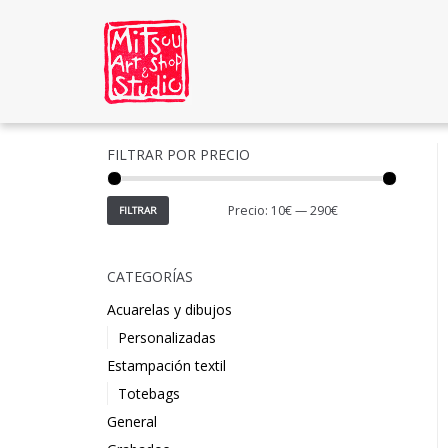
Saltar
al
contenido
FILTRAR POR PRECIO
Precio:
10€
—
290€
FILTRAR
CATEGORÍAS
Acuarelas y dibujos
Personalizadas
Estampación textil
Totebags
General