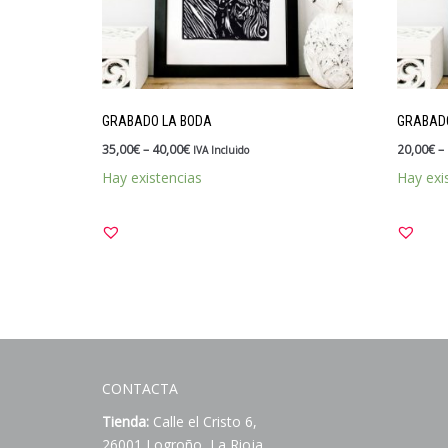
GRABADO LA BODA
GRABADO
35,00
€
–
40,00
€
20,00
€
–
IVA Incluido
Hay existencias
Hay exi
CONTACTA
Tienda:
Calle el Cristo 6,
26001 Logroño, La Rioja