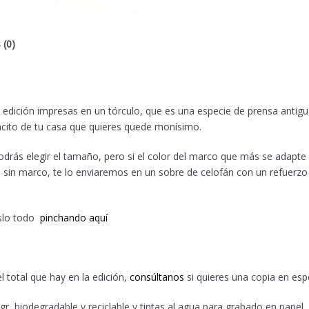
 (0)
 edición impresas en un tórculo, que es una especie de prensa antig
ncito de tu casa que quieres quede monísimo.
 podrás elegir el tamaño, pero si el color del marco que más se adapte
 sin marco, te lo enviaremos en un sobre de celofán con un refuerzo
oslo todo
pinchando aquí
l total que hay en la edición,
consúltanos
si quieres una copia en espe
r, biodegradable y reciclable y tintas al agua para grabado en papel.