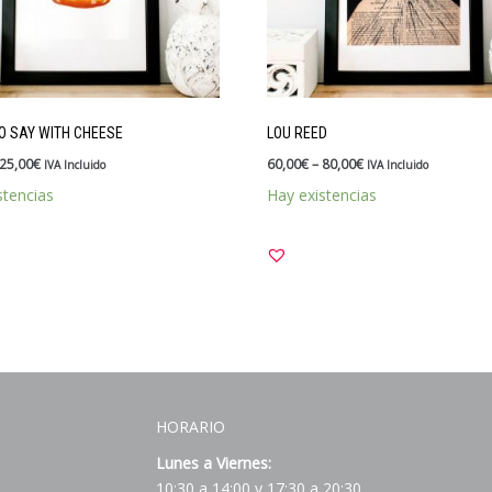
 SAY WITH CHEESE
LOU REED
25,00
€
60,00
€
–
80,00
€
IVA Incluido
IVA Incluido
stencias
Hay existencias
HORARIO
Lunes a Viernes:
10:30 a 14:00 y 17:30 a 20:30