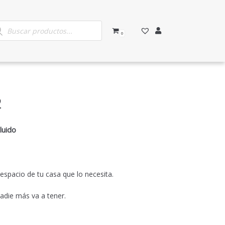
0
2
luido
spacio de tu casa que lo necesita.
nadie más va a tener.