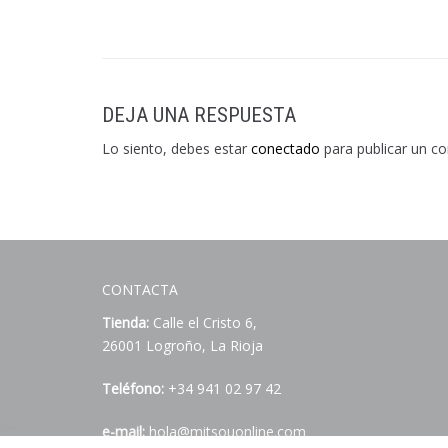
DEJA UNA RESPUESTA
Lo siento, debes estar
conectado
para publicar un c
CONTACTA
Tienda:
Calle el Cristo 6,
26001 Logroño, La Rioja
Teléfono:
+34 941 02 97 42
e-mail:
hola@mitsouonline.com