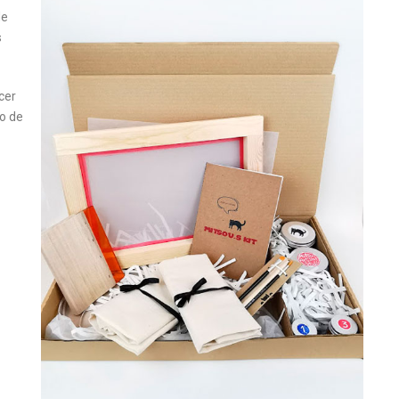
de
s
cer
o de